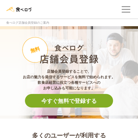
メ
食べログ店舗管理画面
食べログ店舗会員登録のご案内
食べログ店舗会員登
無料
店舗会員登録することで、
お店の魅力を発信するサービスを無料で始められます。
飲食店経営に役立つ各種サービスへの
お申し込みも可能になります。
今すぐ無料で登録する
多くのユーザーが利用する