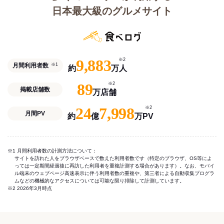
日本最大級のグルメサイト
9,883
※2
月間利用者数
※1
約
万人
89
※2
掲載店舗数
万店舗
24
7,998
※2
月間PV
約
億
万PV
※1 月間利用者数の計測方法について：
サイトを訪れた人をブラウザベースで数えた利用者数です（特定のブラウザ、OS等によ
っては一定期間経過後に再訪した利用者を重複計測する場合があります）。なお、モバイ
ル端末のウェブページ高速表示に伴う利用者数の重複や、第三者による自動収集プログラ
ムなどの機械的なアクセスについては可能な限り排除して計測しています。
※2 2026年3月時点