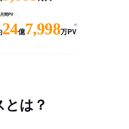
月間PV
24
7,998
※2
約
億
万PV
スとは？