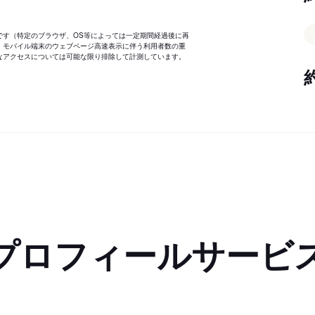
です（特定のブラウザ、OS等によっては一定期間経過後に再
、モバイル端末のウェブページ高速表示に伴う利用者数の重
なアクセスについては可能な限り排除して計測しています。
プロフィールサービ