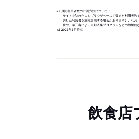
※1 月間利用者数の計測方法について：
サイトを訪れた人をブラウザベースで数えた利用者数
訪した利用者を重複計測する場合があります）。なお
複や、第三者による自動収集プログラムなどの機械的
※2 2026年3月時点
飲食店