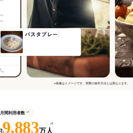
※画像はイメージです。実際の操作方法とは異なります。
月間利用者数
※1
9,883
※2
約
万人