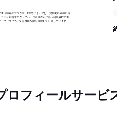
です（特定のブラウザ、OS等によっては一定期間経過後に再
、モバイル端末のウェブページ高速表示に伴う利用者数の重
なアクセスについては可能な限り排除して計測しています。
プロフィールサービ