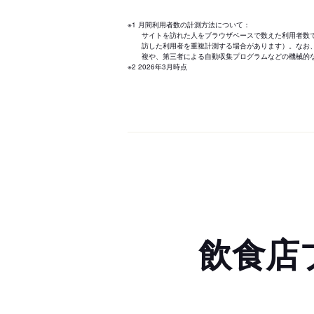
※1 月間利用者数の計測方法について：
サイトを訪れた人をブラウザベースで数えた利用者数
訪した利用者を重複計測する場合があります）。なお
複や、第三者による自動収集プログラムなどの機械的
※2 2026年3月時点
飲食店