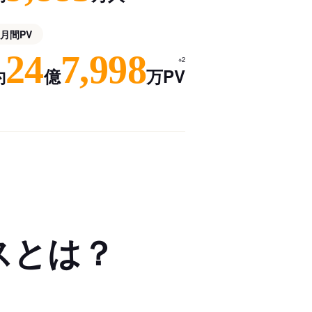
月間PV
24
7,998
※2
約
億
万PV
スとは？