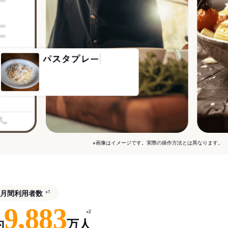
※画像はイメージです。実際の操作方法とは異なります。
月間利用者数
※1
9,883
※2
約
万人