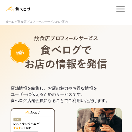
メ
食べログ店舗管理画面
食べログ飲食店プロフィールサービスのご案内
飲食店プロフィー
無料
食べログでお
店舗情報を編集し、お店の魅力やお得な情報を
ユーザーに伝えるためのサービスです。
食べログ店舗会員になることでご利用いただけます。