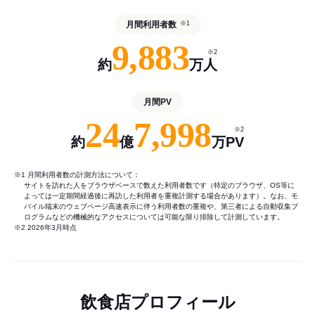
月間利用者数
※1
9,883
※2
約
万人
月間PV
24
7,998
※2
約
億
万PV
※1 月間利用者数の計測方法について：
サイトを訪れた人をブラウザベースで数えた利用者数です（特定のブラウザ、OS等に
よっては一定期間経過後に再訪した利用者を重複計測する場合があります）。なお、モ
バイル端末のウェブページ高速表示に伴う利用者数の重複や、第三者による自動収集プ
ログラムなどの機械的なアクセスについては可能な限り排除して計測しています。
※2 2026年3月時点
飲食店プロフィール