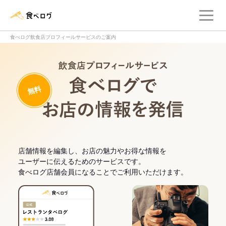
メ
食べログ店舗管理画面
食べログ飲食店プロフィールサービスのご案内
飲食店プロフィー
無料
食べログでお
店舗情報を編集し、お店の魅力やお得な情報を
ユーザーに伝えるためのサービスです。
食べログ店舗会員になることでご利用いただけます。