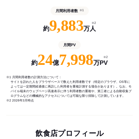
月間利用者数
※1
9,883
※2
約
万人
月間PV
24
7,998
※2
約
億
万PV
※1 月間利用者数の計測方法について：
サイトを訪れた人をブラウザベースで数えた利用者数です（特定のブラウザ、OS等に
よっては一定期間経過後に再訪した利用者を重複計測する場合があります）。なお、モ
バイル端末のウェブページ高速表示に伴う利用者数の重複や、第三者による自動収集プ
ログラムなどの機械的なアクセスについては可能な限り排除して計測しています。
※2 2026年3月時点
飲食店プロフィール