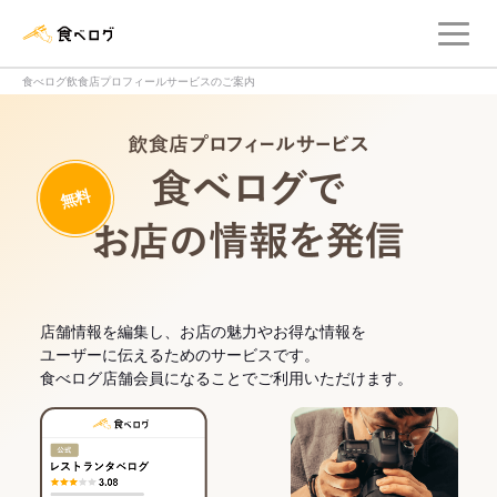
メ
食べログ店舗管理画面
食べログ飲食店プロフィールサービスのご案内
飲食店プロフィー
無料
食べログでお
店舗情報を編集し、お店の魅力やお得な情報を
ユーザーに伝えるためのサービスです。
食べログ店舗会員になることでご利用いただけます。