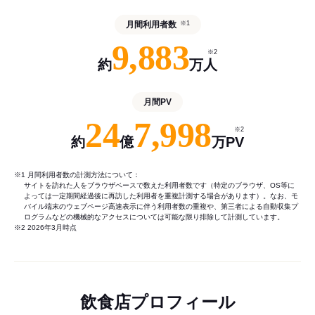
月間利用者数
※1
9,883
※2
約
万人
月間PV
24
7,998
※2
約
億
万PV
※1 月間利用者数の計測方法について：
サイトを訪れた人をブラウザベースで数えた利用者数です（特定のブラウザ、OS等に
よっては一定期間経過後に再訪した利用者を重複計測する場合があります）。なお、モ
バイル端末のウェブページ高速表示に伴う利用者数の重複や、第三者による自動収集プ
ログラムなどの機械的なアクセスについては可能な限り排除して計測しています。
※2 2026年3月時点
飲食店プロフィール