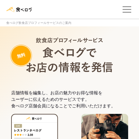
メ
食べログ店舗管理画面
食べログ飲食店プロフィールサービスのご案内
飲食店プロフィー
無料
食べログでお
店舗情報を編集し、お店の魅力やお得な情報を
ユーザーに伝えるためのサービスです。
食べログ店舗会員になることでご利用いただけます。