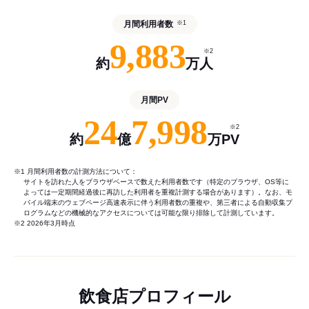
月間利用者数
※1
9,883
※2
約
万人
月間PV
24
7,998
※2
約
億
万PV
※1 月間利用者数の計測方法について：
サイトを訪れた人をブラウザベースで数えた利用者数です（特定のブラウザ、OS等に
よっては一定期間経過後に再訪した利用者を重複計測する場合があります）。なお、モ
バイル端末のウェブページ高速表示に伴う利用者数の重複や、第三者による自動収集プ
ログラムなどの機械的なアクセスについては可能な限り排除して計測しています。
※2 2026年3月時点
飲食店プロフィール