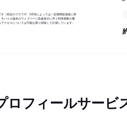
です（特定のブラウザ、OS等によっては一定期間経過後に再
、モバイル端末のウェブページ高速表示に伴う利用者数の重
なアクセスについては可能な限り排除して計測しています。
プロフィールサービ