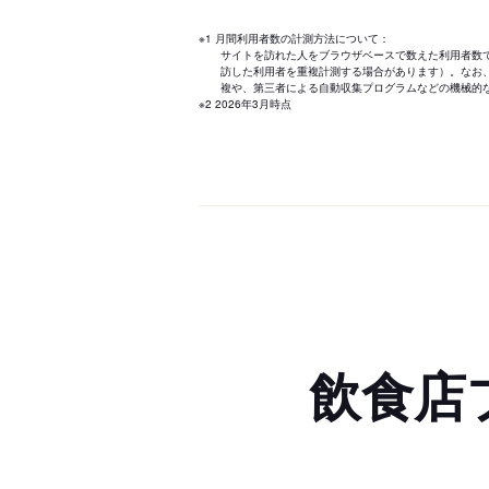
※1 月間利用者数の計測方法について：
サイトを訪れた人をブラウザベースで数えた利用者数
訪した利用者を重複計測する場合があります）。なお
複や、第三者による自動収集プログラムなどの機械的
※2 2026年3月時点
飲食店