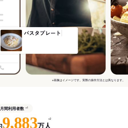
※画像はイメージです。実際の操作方法とは異なります。
月間利用者数
※1
9,883
※2
約
万人