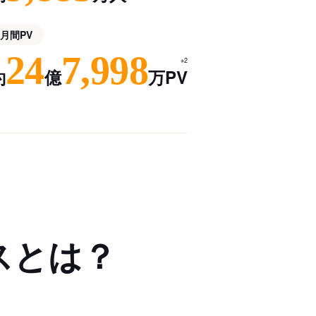
月間PV
24
7,998
※2
約
億
万PV
スとは？