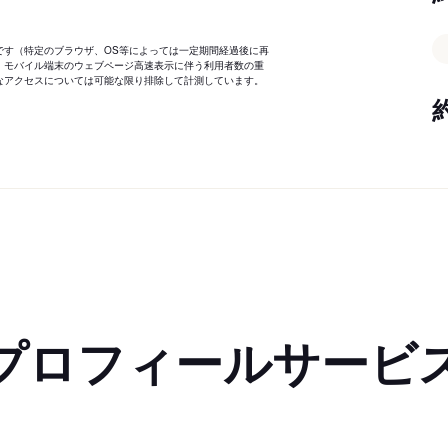
です（特定のブラウザ、OS等によっては一定期間経過後に再
、モバイル端末のウェブページ高速表示に伴う利用者数の重
なアクセスについては可能な限り排除して計測しています。
プロフィールサービ