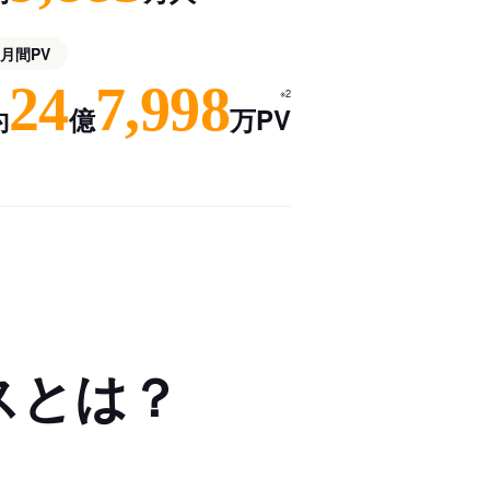
月間PV
24
7,998
※2
約
億
万PV
スとは？