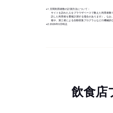
※1 月間利用者数の計測方法について：
サイトを訪れた人をブラウザベースで数えた利用者数
訪した利用者を重複計測する場合があります）。なお
複や、第三者による自動収集プログラムなどの機械的
※2 2026年3月時点
飲食店