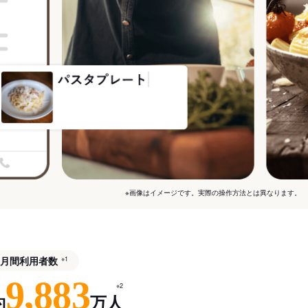
※画像はイメージです。実際の操作方法とは異なります。
月間利用者数
※1
9,883
※2
約
万人