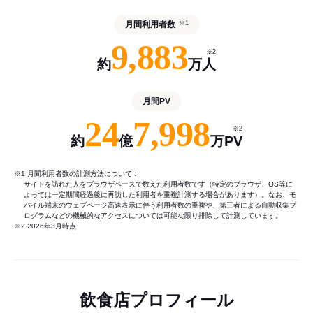
月間利用者数
※1
9,883
※2
約
万人
月間PV
24
7,998
※2
約
億
万PV
※1 月間利用者数の計測方法について：
サイトを訪れた人をブラウザベースで数えた利用者数です（特定のブラウザ、OS等に
よっては一定期間経過後に再訪した利用者を重複計測する場合があります）。なお、モ
バイル端末のウェブページ高速表示に伴う利用者数の重複や、第三者による自動収集プ
ログラムなどの機械的なアクセスについては可能な限り排除して計測しています。
※2 2026年3月時点
飲食店プロフィール