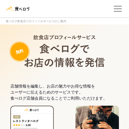
メ
食べログ店舗管理画面
食べログ飲食店プロフィールサービスのご案内
飲食店プロフィー
無料
食べログでお
店舗情報を編集し、お店の魅力やお得な情報を
ユーザーに伝えるためのサービスです。
食べログ店舗会員になることでご利用いただけます。