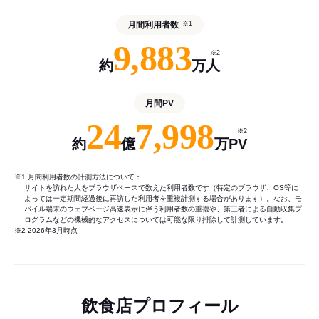
月間利用者数
※1
9,883
※2
約
万人
月間PV
24
7,998
※2
約
億
万PV
※1 月間利用者数の計測方法について：
サイトを訪れた人をブラウザベースで数えた利用者数です（特定のブラウザ、OS等に
よっては一定期間経過後に再訪した利用者を重複計測する場合があります）。なお、モ
バイル端末のウェブページ高速表示に伴う利用者数の重複や、第三者による自動収集プ
ログラムなどの機械的なアクセスについては可能な限り排除して計測しています。
※2 2026年3月時点
飲食店プロフィール