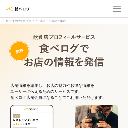
メ
食べログ店舗管理画面
食べログ飲食店プロフィールサービスのご案内
飲食店プロフィー
無料
食べログでお
店舗情報を編集し、お店の魅力やお得な情報を
ユーザーに伝えるためのサービスです。
食べログ店舗会員になることでご利用いただけます。