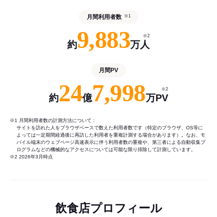
月間利用者数
※1
9,883
※2
約
万人
月間PV
24
7,998
※2
約
億
万PV
※1 月間利用者数の計測方法について：
サイトを訪れた人をブラウザベースで数えた利用者数です（特定のブラウザ、OS等に
よっては一定期間経過後に再訪した利用者を重複計測する場合があります）。なお、モ
バイル端末のウェブページ高速表示に伴う利用者数の重複や、第三者による自動収集プ
ログラムなどの機械的なアクセスについては可能な限り排除して計測しています。
※2 2026年3月時点
飲食店プロフィール