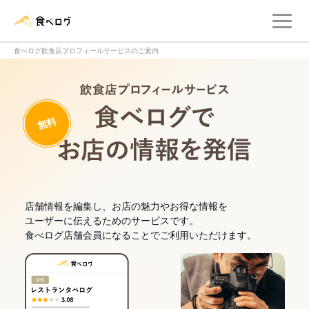
メ
食べログ店舗管理画面
食べログ飲食店プロフィールサービスのご案内
飲食店プロフィー
無料
食べログでお
店舗情報を編集し、お店の魅力やお得な情報を
ユーザーに伝えるためのサービスです。
食べログ店舗会員になることでご利用いただけます。