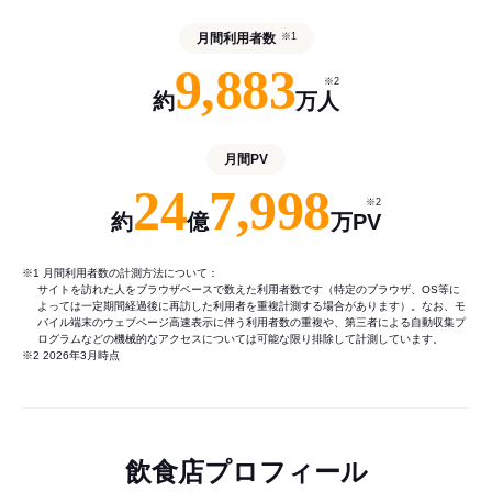
月間利用者数
※1
9,883
※2
約
万人
月間PV
24
7,998
※2
約
億
万PV
※1 月間利用者数の計測方法について：
サイトを訪れた人をブラウザベースで数えた利用者数です（特定のブラウザ、OS等に
よっては一定期間経過後に再訪した利用者を重複計測する場合があります）。なお、モ
バイル端末のウェブページ高速表示に伴う利用者数の重複や、第三者による自動収集プ
ログラムなどの機械的なアクセスについては可能な限り排除して計測しています。
※2 2026年3月時点
飲食店プロフィール