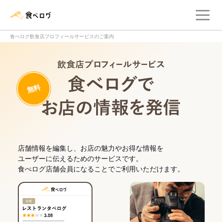
メ
食べログ店舗管理画面
食べログ飲食店プロフィールサービスのご案内
飲食店プロフィー
無料
食べログでお
店舗情報を編集し、お店の魅力やお得な情報を
ユーザーに伝えるためのサービスです。
食べログ店舗会員になることでご利用いただけます。