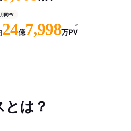
月間PV
24
7,998
※2
約
億
万PV
スとは？