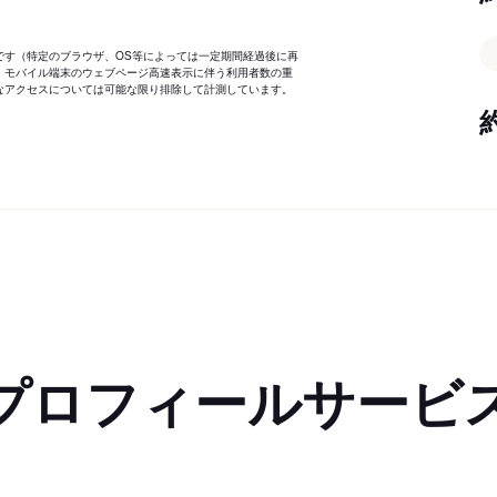
です（特定のブラウザ、OS等によっては一定期間経過後に再
、モバイル端末のウェブページ高速表示に伴う利用者数の重
なアクセスについては可能な限り排除して計測しています。
プロフィールサービ