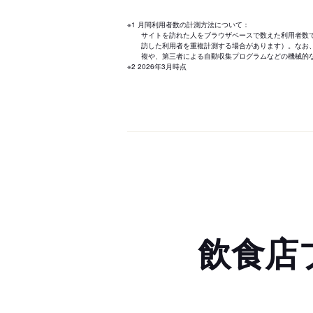
※1 月間利用者数の計測方法について：
サイトを訪れた人をブラウザベースで数えた利用者数
訪した利用者を重複計測する場合があります）。なお
複や、第三者による自動収集プログラムなどの機械的
※2 2026年3月時点
飲食店