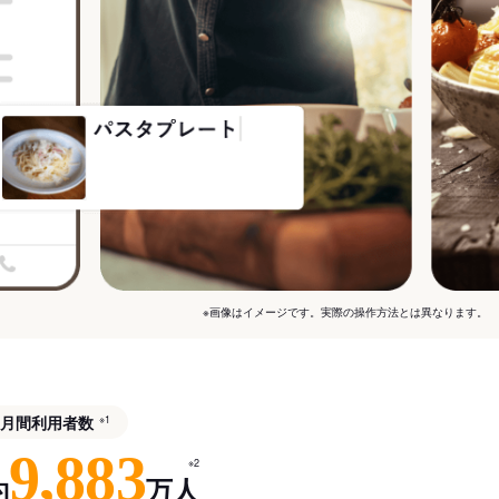
※画像はイメージです。実際の操作方法とは異なります。
月間利用者数
※1
9,883
※2
約
万人