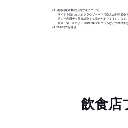
※1 月間利用者数の計測方法について：
サイトを訪れた人をブラウザベースで数えた利用者数
訪した利用者を重複計測する場合があります）。なお
複や、第三者による自動収集プログラムなどの機械的
※2 2026年3月時点
飲食店