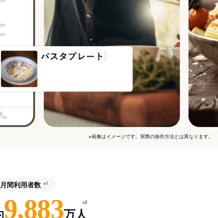
※画像はイメージです。実際の操作方法とは異なります。
月間利用者数
※1
9,883
※2
約
万人