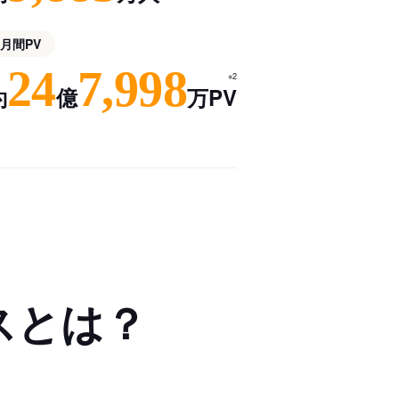
月間PV
24
7,998
※2
約
億
万PV
スとは？