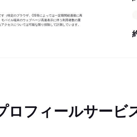
です（特定のブラウザ、OS等によっては一定期間経過後に再
、モバイル端末のウェブページ高速表示に伴う利用者数の重
なアクセスについては可能な限り排除して計測しています。
プロフィールサービ