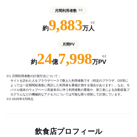
月間利用者数
※1
9,883
※2
約
万人
月間PV
24
7,998
※2
約
億
万PV
※1 月間利用者数の計測方法について：
サイトを訪れた人をブラウザベースで数えた利用者数です（特定のブラウザ、OS等に
よっては一定期間経過後に再訪した利用者を重複計測する場合があります）。なお、モ
バイル端末のウェブページ高速表示に伴う利用者数の重複や、第三者による自動収集プ
ログラムなどの機械的なアクセスについては可能な限り排除して計測しています。
※2 2026年3月時点
飲食店プロフィール