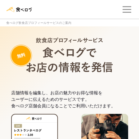
メ
食べログ店舗管理画面
食べログ飲食店プロフィールサービスのご案内
飲食店プロフィー
無料
食べログでお
店舗情報を編集し、お店の魅力やお得な情報を
ユーザーに伝えるためのサービスです。
食べログ店舗会員になることでご利用いただけます。