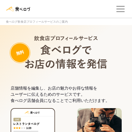
メ
食べログ店舗管理画面
食べログ飲食店プロフィールサービスのご案内
飲食店プロフィー
無料
食べログでお
店舗情報を編集し、お店の魅力やお得な情報を
ユーザーに伝えるためのサービスです。
食べログ店舗会員になることでご利用いただけます。