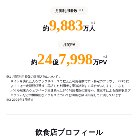
月間利用者数
※1
9,883
※2
約
万人
月間PV
24
7,998
※2
約
億
万PV
※1 月間利用者数の計測方法について：
サイトを訪れた人をブラウザベースで数えた利用者数です（特定のブラウザ、OS等に
よっては一定期間経過後に再訪した利用者を重複計測する場合があります）。なお、モ
バイル端末のウェブページ高速表示に伴う利用者数の重複や、第三者による自動収集プ
ログラムなどの機械的なアクセスについては可能な限り排除して計測しています。
※2 2026年3月時点
飲食店プロフィール