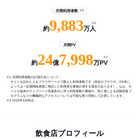
月間利用者数
※1
9,883
※2
約
万人
月間PV
24
7,998
※2
約
億
万PV
※1 月間利用者数の計測方法について：
サイトを訪れた人をブラウザベースで数えた利用者数です（特定のブラウザ、OS等に
よっては一定期間経過後に再訪した利用者を重複計測する場合があります）。なお、モ
バイル端末のウェブページ高速表示に伴う利用者数の重複や、第三者による自動収集プ
ログラムなどの機械的なアクセスについては可能な限り排除して計測しています。
※2 2026年3月時点
飲食店プロフィール