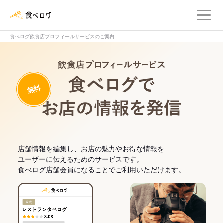
メ
食べログ店舗管理画面
食べログ飲食店プロフィールサービスのご案内
飲食店プロフィー
無料
食べログでお
店舗情報を編集し、お店の魅力やお得な情報を
ユーザーに伝えるためのサービスです。
食べログ店舗会員になることでご利用いただけます。