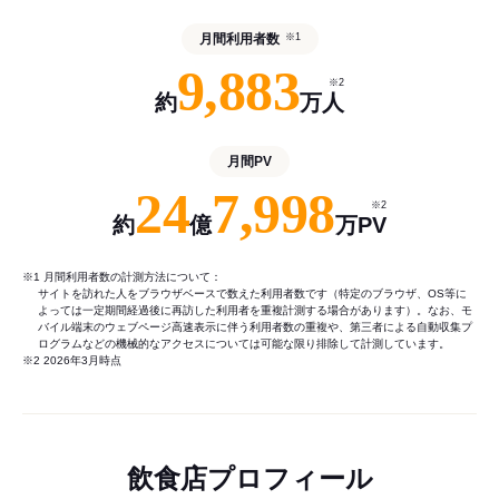
月間利用者数
※1
9,883
※2
約
万人
月間PV
24
7,998
※2
約
億
万PV
※1 月間利用者数の計測方法について：
サイトを訪れた人をブラウザベースで数えた利用者数です（特定のブラウザ、OS等に
よっては一定期間経過後に再訪した利用者を重複計測する場合があります）。なお、モ
バイル端末のウェブページ高速表示に伴う利用者数の重複や、第三者による自動収集プ
ログラムなどの機械的なアクセスについては可能な限り排除して計測しています。
※2 2026年3月時点
飲食店プロフィール