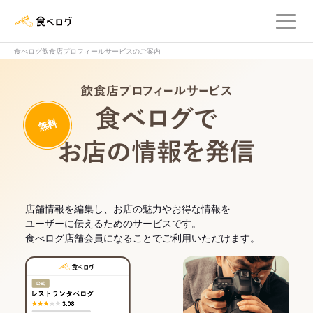
メ
食べログ店舗管理画面
食べログ飲食店プロフィールサービスのご案内
飲食店プロフィー
無料
食べログでお
店舗情報を編集し、お店の魅力やお得な情報を
ユーザーに伝えるためのサービスです。
食べログ店舗会員になることでご利用いただけます。