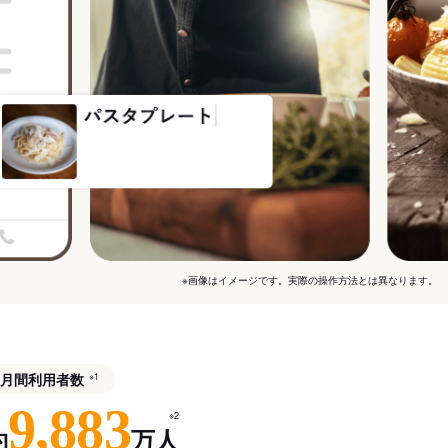
※画像はイメージです。実際の操作方法とは異なります。
月間利用者数
※1
9,883
※2
約
万人