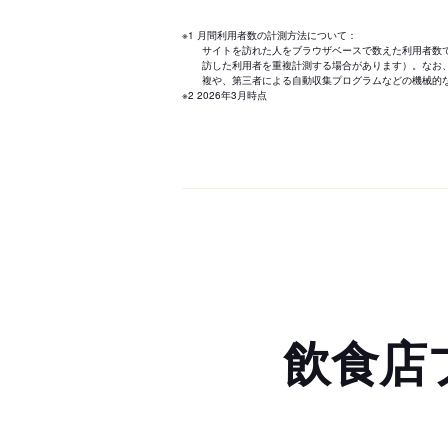
※1 月間利用者数の計測方法について：
サイトを訪れた人をブラウザベースで数えた利用者数
訪した利用者を重複計測する場合があります）。なお
複や、第三者による自動収集プログラムなどの機械的
※2 2026年3月時点
飲食店