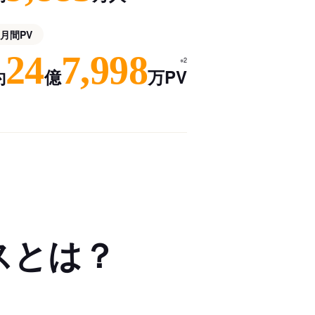
月間PV
24
7,998
※2
約
億
万PV
スとは？