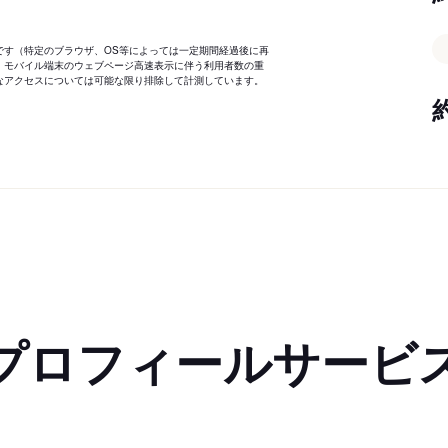
です（特定のブラウザ、OS等によっては一定期間経過後に再
、モバイル端末のウェブページ高速表示に伴う利用者数の重
なアクセスについては可能な限り排除して計測しています。
プロフィールサービ