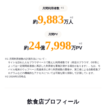
月間利用者数
※1
9,883
※2
約
万人
月間PV
24
7,998
※2
約
億
万PV
※1 月間利用者数の計測方法について：
サイトを訪れた人をブラウザベースで数えた利用者数です（特定のブラウザ、OS等に
よっては一定期間経過後に再訪した利用者を重複計測する場合があります）。なお、モ
バイル端末のウェブページ高速表示に伴う利用者数の重複や、第三者による自動収集プ
ログラムなどの機械的なアクセスについては可能な限り排除して計測しています。
※2 2026年3月時点
飲食店プロフィール