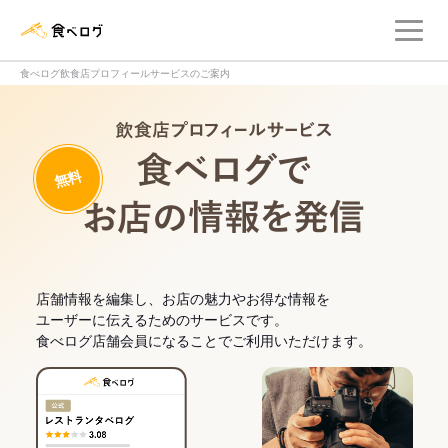
メ
食べログ店舗管理画面
食べログ飲食店プロフィールサービスのご案内
飲食店プロフィー
無料
食べログでお
店舗情報を編集し、お店の魅力やお得な情報を
ユーザーに伝えるためのサービスです。
食べログ店舗会員になることでご利用いただけます。