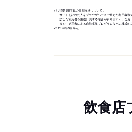
※1 月間利用者数の計測方法について：
サイトを訪れた人をブラウザベースで数えた利用者数
訪した利用者を重複計測する場合があります）。なお
複や、第三者による自動収集プログラムなどの機械的
※2 2026年3月時点
飲食店