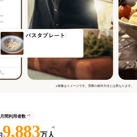
※画像はイメージです。実際の操作方法とは異なります。
月間利用者数
※1
9,883
※2
約
万人