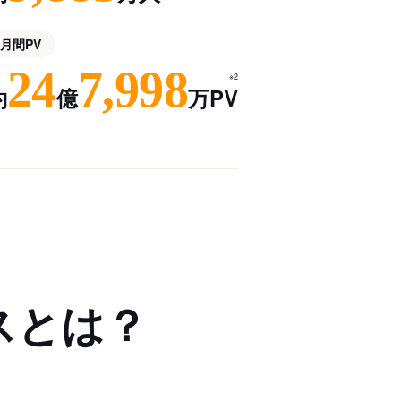
月間PV
24
7,998
※2
約
億
万PV
スとは？