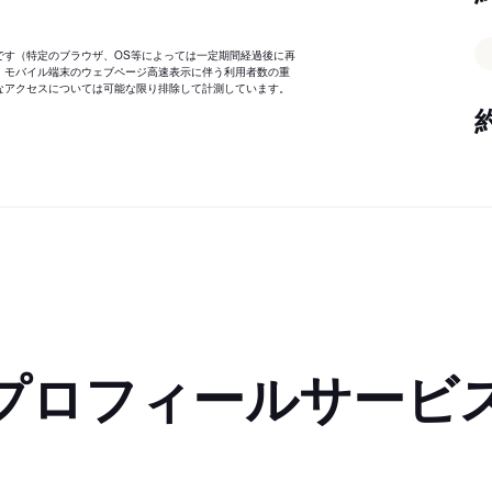
です（特定のブラウザ、OS等によっては一定期間経過後に再
、モバイル端末のウェブページ高速表示に伴う利用者数の重
なアクセスについては可能な限り排除して計測しています。
プロフィールサービ