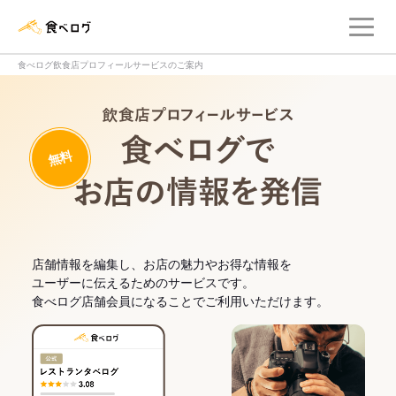
メ
食べログ店舗管理画面
食べログ飲食店プロフィールサービスのご案内
飲食店プロフィー
無料
食べログでお
店舗情報を編集し、お店の魅力やお得な情報を
ユーザーに伝えるためのサービスです。
食べログ店舗会員になることでご利用いただけます。