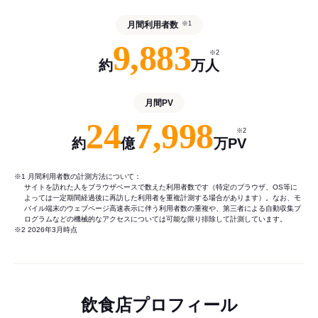
月間利用者数
※1
9,883
※2
約
万人
月間PV
24
7,998
※2
約
億
万PV
※1 月間利用者数の計測方法について：
サイトを訪れた人をブラウザベースで数えた利用者数です（特定のブラウザ、OS等に
よっては一定期間経過後に再訪した利用者を重複計測する場合があります）。なお、モ
バイル端末のウェブページ高速表示に伴う利用者数の重複や、第三者による自動収集プ
ログラムなどの機械的なアクセスについては可能な限り排除して計測しています。
※2 2026年3月時点
飲食店プロフィール