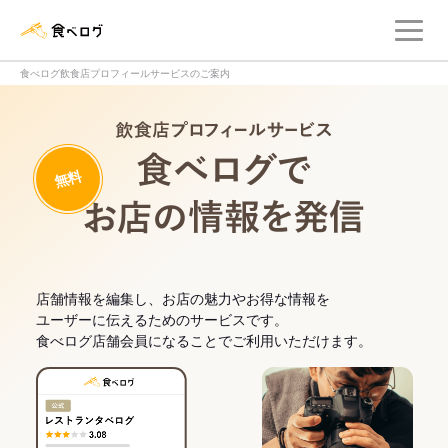
メ
食べログ店舗管理画面
食べログ飲食店プロフィールサービスのご案内
飲食店プロフィー
無料
食べログでお
店舗情報を編集し、お店の魅力やお得な情報を
ユーザーに伝えるためのサービスです。
食べログ店舗会員になることでご利用いただけます。