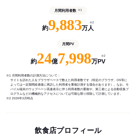
月間利用者数
※1
9,883
※2
約
万人
月間PV
24
7,998
※2
約
億
万PV
※1 月間利用者数の計測方法について：
サイトを訪れた人をブラウザベースで数えた利用者数です（特定のブラウザ、OS等に
よっては一定期間経過後に再訪した利用者を重複計測する場合があります）。なお、モ
バイル端末のウェブページ高速表示に伴う利用者数の重複や、第三者による自動収集プ
ログラムなどの機械的なアクセスについては可能な限り排除して計測しています。
※2 2026年3月時点
飲食店プロフィール