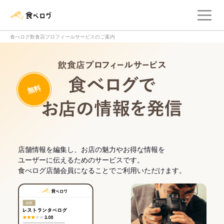
メ
食べログ店舗管理画面
食べログ飲食店プロフィールサービスのご案内
飲食店プロフィー
無料
食べログでお
店舗情報を編集し、お店の魅力やお得な情報を
ユーザーに伝えるためのサービスです。
食べログ店舗会員になることでご利用いただけます。