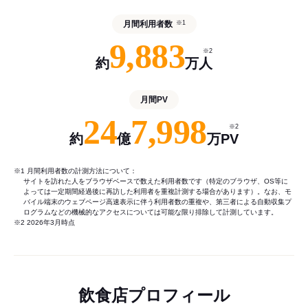
月間利用者数
※1
9,883
※2
約
万人
月間PV
24
7,998
※2
約
億
万PV
※1 月間利用者数の計測方法について：
サイトを訪れた人をブラウザベースで数えた利用者数です（特定のブラウザ、OS等に
よっては一定期間経過後に再訪した利用者を重複計測する場合があります）。なお、モ
バイル端末のウェブページ高速表示に伴う利用者数の重複や、第三者による自動収集プ
ログラムなどの機械的なアクセスについては可能な限り排除して計測しています。
※2 2026年3月時点
飲食店プロフィール