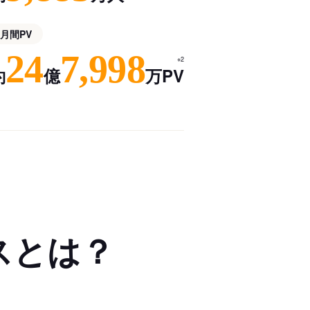
月間PV
24
7,998
※2
約
億
万PV
スとは？