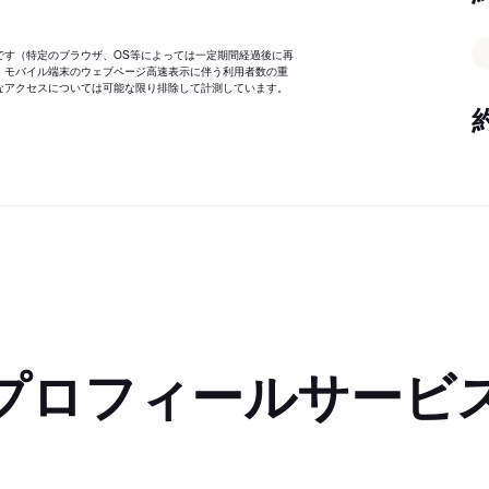
です（特定のブラウザ、OS等によっては一定期間経過後に再
、モバイル端末のウェブページ高速表示に伴う利用者数の重
なアクセスについては可能な限り排除して計測しています。
プロフィールサービ