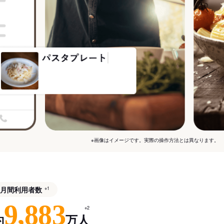
※画像はイメージです。実際の操作方法とは異なります。
月間利用者数
※1
9,883
※2
約
万人