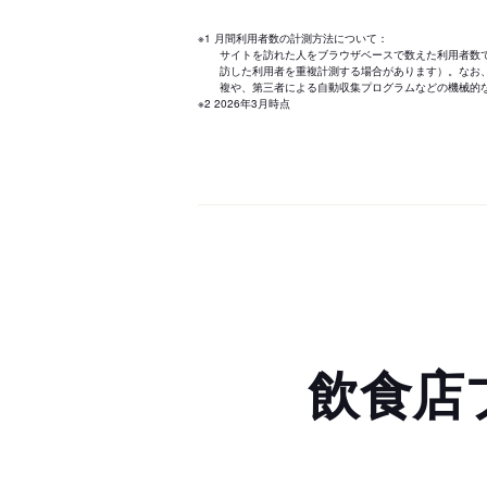
※1 月間利用者数の計測方法について：
サイトを訪れた人をブラウザベースで数えた利用者数
訪した利用者を重複計測する場合があります）。なお
複や、第三者による自動収集プログラムなどの機械的
※2 2026年3月時点
飲食店