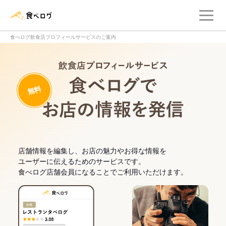
メ
食べログ店舗管理画面
食べログ飲食店プロフィールサービスのご案内
飲食店プロフィー
無料
食べログでお
店舗情報を編集し、お店の魅力やお得な情報を
ユーザーに伝えるためのサービスです。
食べログ店舗会員になることでご利用いただけます。