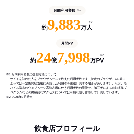
月間利用者数
※1
9,883
※2
約
万人
月間PV
24
7,998
※2
約
億
万PV
※1 月間利用者数の計測方法について：
サイトを訪れた人をブラウザベースで数えた利用者数です（特定のブラウザ、OS等に
よっては一定期間経過後に再訪した利用者を重複計測する場合があります）。なお、モ
バイル端末のウェブページ高速表示に伴う利用者数の重複や、第三者による自動収集プ
ログラムなどの機械的なアクセスについては可能な限り排除して計測しています。
※2 2026年3月時点
飲食店プロフィール