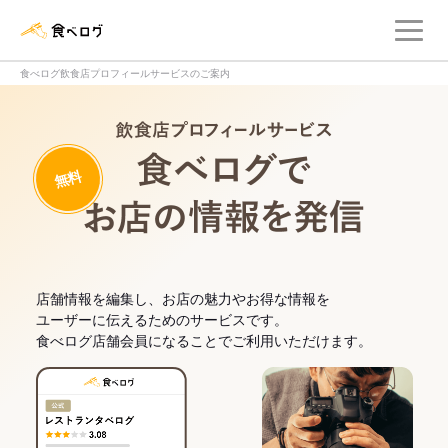
メ
食べログ店舗管理画面
食べログ飲食店プロフィールサービスのご案内
飲食店プロフィー
無料
食べログでお
店舗情報を編集し、お店の魅力やお得な情報を
ユーザーに伝えるためのサービスです。
食べログ店舗会員になることでご利用いただけます。