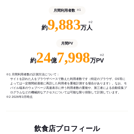
月間利用者数
※1
9,883
※2
約
万人
月間PV
24
7,998
※2
約
億
万PV
※1 月間利用者数の計測方法について：
サイトを訪れた人をブラウザベースで数えた利用者数です（特定のブラウザ、OS等に
よっては一定期間経過後に再訪した利用者を重複計測する場合があります）。なお、モ
バイル端末のウェブページ高速表示に伴う利用者数の重複や、第三者による自動収集プ
ログラムなどの機械的なアクセスについては可能な限り排除して計測しています。
※2 2026年3月時点
飲食店プロフィール