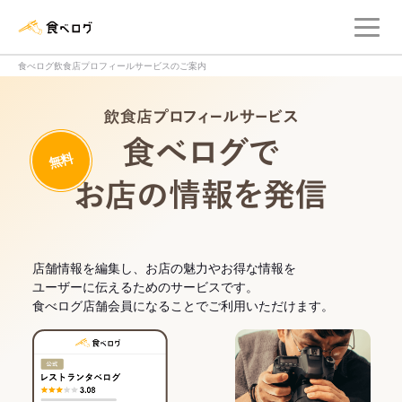
メ
食べログ店舗管理画面
食べログ飲食店プロフィールサービスのご案内
飲食店プロフィー
無料
食べログでお
店舗情報を編集し、お店の魅力やお得な情報を
ユーザーに伝えるためのサービスです。
食べログ店舗会員になることでご利用いただけます。