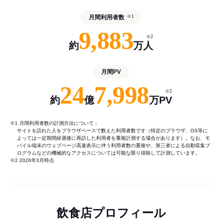
月間利用者数
※1
9,883
※2
約
万人
月間PV
24
7,998
※2
約
億
万PV
※1 月間利用者数の計測方法について：
サイトを訪れた人をブラウザベースで数えた利用者数です（特定のブラウザ、OS等に
よっては一定期間経過後に再訪した利用者を重複計測する場合があります）。なお、モ
バイル端末のウェブページ高速表示に伴う利用者数の重複や、第三者による自動収集プ
ログラムなどの機械的なアクセスについては可能な限り排除して計測しています。
※2 2026年3月時点
飲食店プロフィール