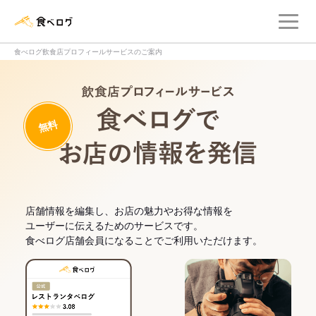
メ
食べログ店舗管理画面
食べログ飲食店プロフィールサービスのご案内
飲食店プロフィー
無料
食べログでお
店舗情報を編集し、お店の魅力やお得な情報を
ユーザーに伝えるためのサービスです。
食べログ店舗会員になることでご利用いただけます。