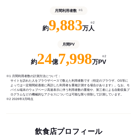
月間利用者数
※1
9,883
※2
約
万人
月間PV
24
7,998
※2
約
億
万PV
※1 月間利用者数の計測方法について：
サイトを訪れた人をブラウザベースで数えた利用者数です（特定のブラウザ、OS等に
よっては一定期間経過後に再訪した利用者を重複計測する場合があります）。なお、モ
バイル端末のウェブページ高速表示に伴う利用者数の重複や、第三者による自動収集プ
ログラムなどの機械的なアクセスについては可能な限り排除して計測しています。
※2 2026年3月時点
飲食店プロフィール