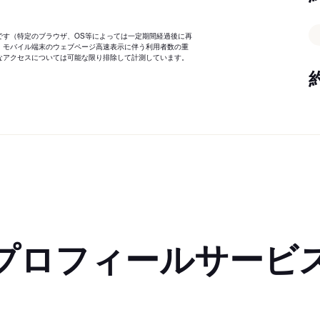
です（特定のブラウザ、OS等によっては一定期間経過後に再
、モバイル端末のウェブページ高速表示に伴う利用者数の重
なアクセスについては可能な限り排除して計測しています。
プロフィールサービ