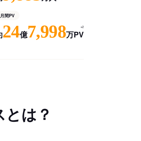
月間PV
24
7,998
※2
約
億
万PV
スとは？