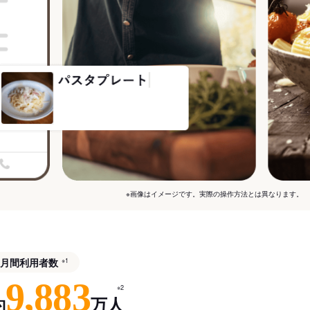
※画像はイメージです。実際の操作方法とは異なります。
月間利用者数
※1
9,883
※2
約
万人