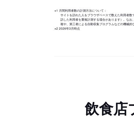
※1 月間利用者数の計測方法について：
サイトを訪れた人をブラウザベースで数えた利用者数
訪した利用者を重複計測する場合があります）。なお
複や、第三者による自動収集プログラムなどの機械的
※2 2026年3月時点
飲食店