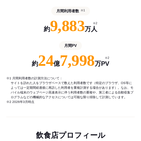
月間利用者数
※1
9,883
※2
約
万人
月間PV
24
7,998
※2
約
億
万PV
※1 月間利用者数の計測方法について：
サイトを訪れた人をブラウザベースで数えた利用者数です（特定のブラウザ、OS等に
よっては一定期間経過後に再訪した利用者を重複計測する場合があります）。なお、モ
バイル端末のウェブページ高速表示に伴う利用者数の重複や、第三者による自動収集プ
ログラムなどの機械的なアクセスについては可能な限り排除して計測しています。
※2 2026年3月時点
飲食店プロフィール