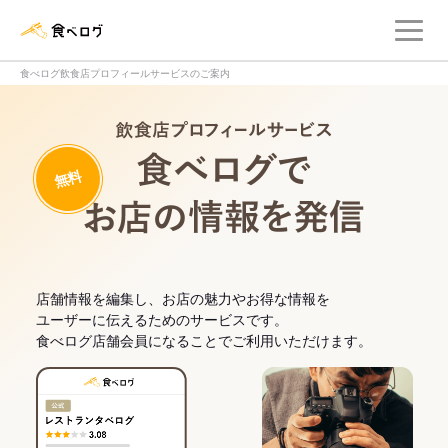
メ
食べログ店舗管理画面
食べログ飲食店プロフィールサービスのご案内
飲食店プロフィー
無料
食べログでお
店舗情報を編集し、お店の魅力やお得な情報を
ユーザーに伝えるためのサービスです。
食べログ店舗会員になることでご利用いただけます。