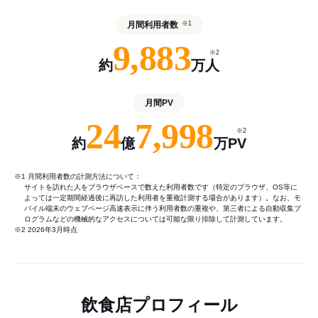
月間利用者数
※1
9,883
※2
約
万人
月間PV
24
7,998
※2
約
億
万PV
※1 月間利用者数の計測方法について：
サイトを訪れた人をブラウザベースで数えた利用者数です（特定のブラウザ、OS等に
よっては一定期間経過後に再訪した利用者を重複計測する場合があります）。なお、モ
バイル端末のウェブページ高速表示に伴う利用者数の重複や、第三者による自動収集プ
ログラムなどの機械的なアクセスについては可能な限り排除して計測しています。
※2 2026年3月時点
飲食店プロフィール