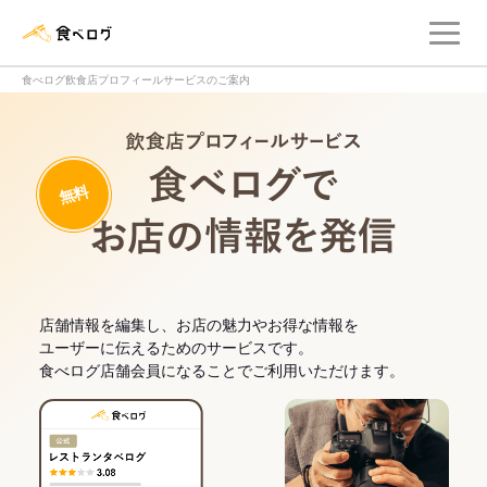
メ
食べログ店舗管理画面
食べログ飲食店プロフィールサービスのご案内
飲食店プロフィー
無料
食べログでお
店舗情報を編集し、お店の魅力やお得な情報を
ユーザーに伝えるためのサービスです。
食べログ店舗会員になることでご利用いただけます。