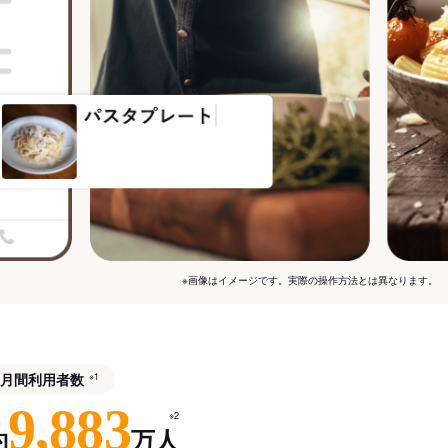
※画像はイメージです。実際の操作方法とは異なります。
月間利用者数
※1
9,883
※2
約
万人