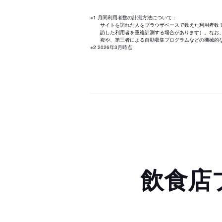
※1 月間利用者数の計測方法について：
サイトを訪れた人をブラウザベースで数えた利用者数
訪した利用者を重複計測する場合があります）。なお
複や、第三者による自動収集プログラムなどの機械的
※2 2026年3月時点
飲食店