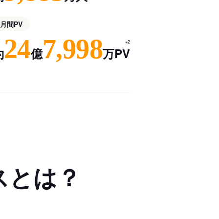
月間PV
24
7,998
※2
約
億
万PV
スとは？