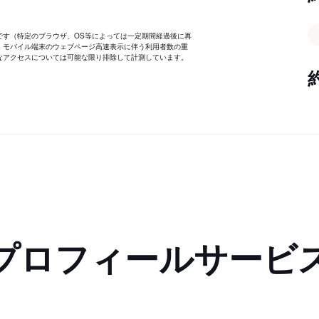
です（特定のブラウザ、OS等によっては一定期間経過後に再
、モバイル端末のウェブページ高速表示に伴う利用者数の重
なアクセスについては可能な限り排除して計測しています。
プロフィールサービ