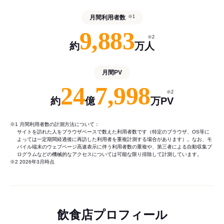
月間利用者数
※1
9,883
※2
約
万人
月間PV
24
7,998
※2
約
億
万PV
※1 月間利用者数の計測方法について：
サイトを訪れた人をブラウザベースで数えた利用者数です（特定のブラウザ、OS等に
よっては一定期間経過後に再訪した利用者を重複計測する場合があります）。なお、モ
バイル端末のウェブページ高速表示に伴う利用者数の重複や、第三者による自動収集プ
ログラムなどの機械的なアクセスについては可能な限り排除して計測しています。
※2 2026年3月時点
飲食店プロフィール