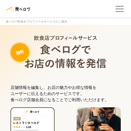
メ
食べログ店舗管理画面
食べログ飲食店プロフィールサービスのご案内
飲食店プロフィー
無料
食べログでお
店舗情報を編集し、お店の魅力やお得な情報を
ユーザーに伝えるためのサービスです。
食べログ店舗会員になることでご利用いただけます。