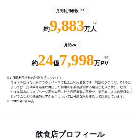
月間利用者数
※1
9,883
※2
約
万人
月間PV
24
7,998
※2
約
億
万PV
※1 月間利用者数の計測方法について：
サイトを訪れた人をブラウザベースで数えた利用者数です（特定のブラウザ、OS等に
よっては一定期間経過後に再訪した利用者を重複計測する場合があります）。なお、モ
バイル端末のウェブページ高速表示に伴う利用者数の重複や、第三者による自動収集プ
ログラムなどの機械的なアクセスについては可能な限り排除して計測しています。
※2 2026年3月時点
飲食店プロフィール