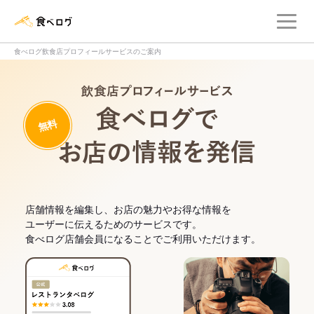
メ
食べログ店舗管理画面
食べログ飲食店プロフィールサービスのご案内
飲食店プロフィー
無料
食べログでお
店舗情報を編集し、お店の魅力やお得な情報を
ユーザーに伝えるためのサービスです。
食べログ店舗会員になることでご利用いただけます。