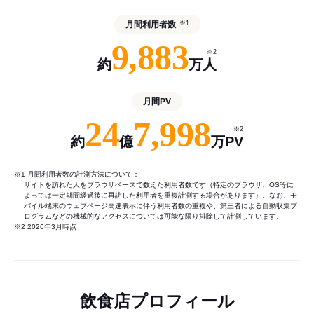
月間利用者数
※1
9,883
※2
約
万人
月間PV
24
7,998
※2
約
億
万PV
※1 月間利用者数の計測方法について：
サイトを訪れた人をブラウザベースで数えた利用者数です（特定のブラウザ、OS等に
よっては一定期間経過後に再訪した利用者を重複計測する場合があります）。なお、モ
バイル端末のウェブページ高速表示に伴う利用者数の重複や、第三者による自動収集プ
ログラムなどの機械的なアクセスについては可能な限り排除して計測しています。
※2 2026年3月時点
飲食店プロフィール