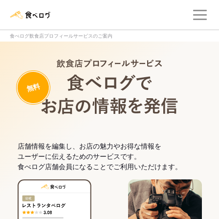
メ
食べログ店舗管理画面
食べログ飲食店プロフィールサービスのご案内
飲食店プロフィー
無料
食べログでお
店舗情報を編集し、お店の魅力やお得な情報を
ユーザーに伝えるためのサービスです。
食べログ店舗会員になることでご利用いただけます。