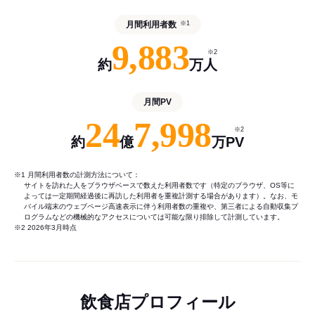
月間利用者数
※1
9,883
※2
約
万人
月間PV
24
7,998
※2
約
億
万PV
※1 月間利用者数の計測方法について：
サイトを訪れた人をブラウザベースで数えた利用者数です（特定のブラウザ、OS等に
よっては一定期間経過後に再訪した利用者を重複計測する場合があります）。なお、モ
バイル端末のウェブページ高速表示に伴う利用者数の重複や、第三者による自動収集プ
ログラムなどの機械的なアクセスについては可能な限り排除して計測しています。
※2 2026年3月時点
飲食店プロフィール