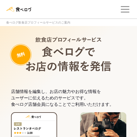
メ
食べログ店舗管理画面
食べログ飲食店プロフィールサービスのご案内
飲食店プロフィー
無料
食べログでお
店舗情報を編集し、お店の魅力やお得な情報を
ユーザーに伝えるためのサービスです。
食べログ店舗会員になることでご利用いただけます。