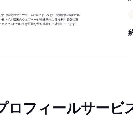
です（特定のブラウザ、OS等によっては一定期間経過後に再
、モバイル端末のウェブページ高速表示に伴う利用者数の重
なアクセスについては可能な限り排除して計測しています。
プロフィールサービ