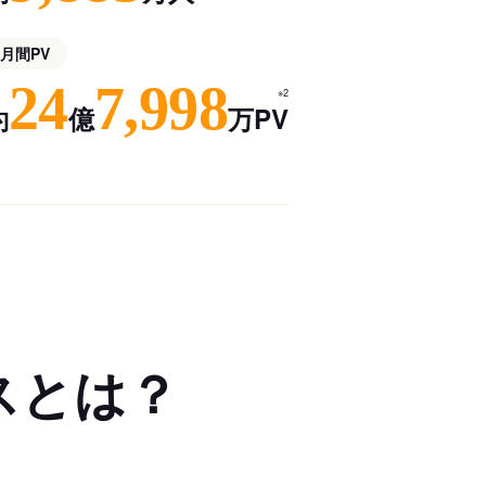
月間PV
24
7,998
※2
約
億
万PV
スとは？