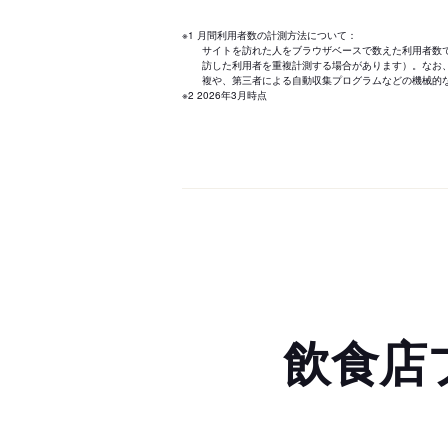
※1 月間利用者数の計測方法について：
サイトを訪れた人をブラウザベースで数えた利用者数
訪した利用者を重複計測する場合があります）。なお
複や、第三者による自動収集プログラムなどの機械的
※2 2026年3月時点
飲食店