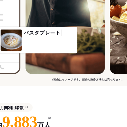
※画像はイメージです。実際の操作方法とは異なります。
月間利用者数
※1
9,883
※2
約
万人