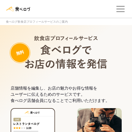
メ
食べログ店舗管理画面
食べログ飲食店プロフィールサービスのご案内
飲食店プロフィー
無料
食べログでお
店舗情報を編集し、お店の魅力やお得な情報を
ユーザーに伝えるためのサービスです。
食べログ店舗会員になることでご利用いただけます。