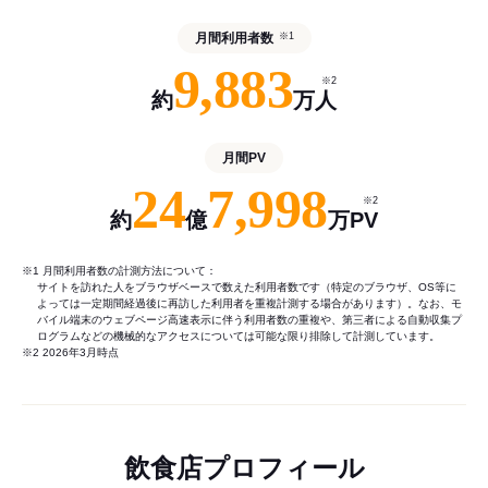
月間利用者数
※1
9,883
※2
約
万人
月間PV
24
7,998
※2
約
億
万PV
※1 月間利用者数の計測方法について：
サイトを訪れた人をブラウザベースで数えた利用者数です（特定のブラウザ、OS等に
よっては一定期間経過後に再訪した利用者を重複計測する場合があります）。なお、モ
バイル端末のウェブページ高速表示に伴う利用者数の重複や、第三者による自動収集プ
ログラムなどの機械的なアクセスについては可能な限り排除して計測しています。
※2 2026年3月時点
飲食店プロフィール