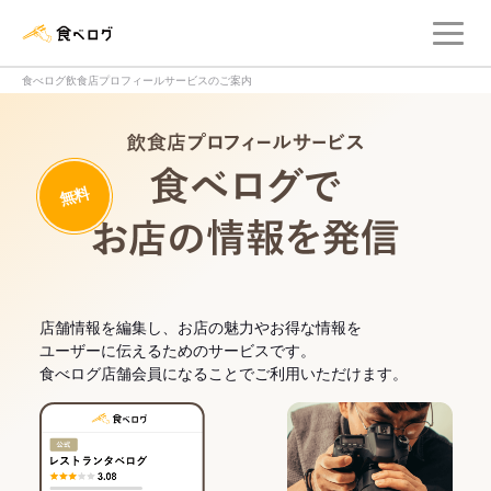
メ
食べログ店舗管理画面
食べログ飲食店プロフィールサービスのご案内
飲食店プロフィー
無料
食べログでお
店舗情報を編集し、お店の魅力やお得な情報を
ユーザーに伝えるためのサービスです。
食べログ店舗会員になることでご利用いただけます。