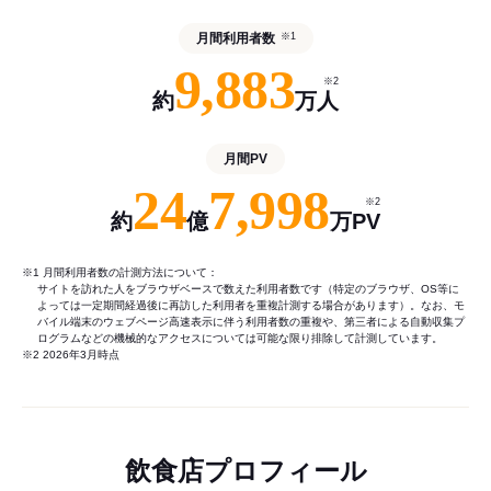
月間利用者数
※1
9,883
※2
約
万人
月間PV
24
7,998
※2
約
億
万PV
※1 月間利用者数の計測方法について：
サイトを訪れた人をブラウザベースで数えた利用者数です（特定のブラウザ、OS等に
よっては一定期間経過後に再訪した利用者を重複計測する場合があります）。なお、モ
バイル端末のウェブページ高速表示に伴う利用者数の重複や、第三者による自動収集プ
ログラムなどの機械的なアクセスについては可能な限り排除して計測しています。
※2 2026年3月時点
飲食店プロフィール