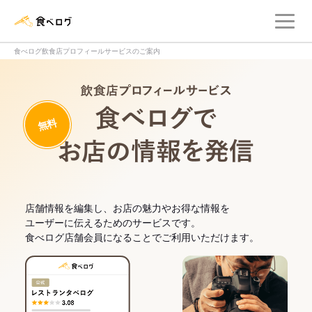
メ
食べログ店舗管理画面
食べログ飲食店プロフィールサービスのご案内
飲食店プロフィー
無料
食べログでお
店舗情報を編集し、お店の魅力やお得な情報を
ユーザーに伝えるためのサービスです。
食べログ店舗会員になることでご利用いただけます。