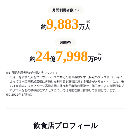
月間利用者数
※1
9,883
※2
約
万人
月間PV
24
7,998
※2
約
億
万PV
※1 月間利用者数の計測方法について：
サイトを訪れた人をブラウザベースで数えた利用者数です（特定のブラウザ、OS等に
よっては一定期間経過後に再訪した利用者を重複計測する場合があります）。なお、モ
バイル端末のウェブページ高速表示に伴う利用者数の重複や、第三者による自動収集プ
ログラムなどの機械的なアクセスについては可能な限り排除して計測しています。
※2 2026年3月時点
飲食店プロフィール