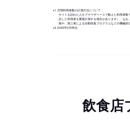
※1 月間利用者数の計測方法について：
サイトを訪れた人をブラウザベースで数えた利用者数
訪した利用者を重複計測する場合があります）。なお
複や、第三者による自動収集プログラムなどの機械的
※2 2026年3月時点
飲食店