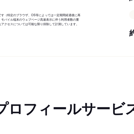
です（特定のブラウザ、OS等によっては一定期間経過後に再
、モバイル端末のウェブページ高速表示に伴う利用者数の重
なアクセスについては可能な限り排除して計測しています。
プロフィールサービ