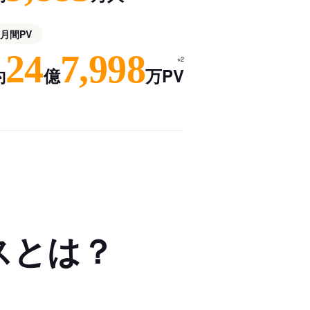
月間PV
24
7,998
※2
約
億
万PV
スとは？