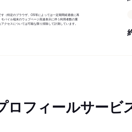
です（特定のブラウザ、OS等によっては一定期間経過後に再
、モバイル端末のウェブページ高速表示に伴う利用者数の重
なアクセスについては可能な限り排除して計測しています。
プロフィールサービ