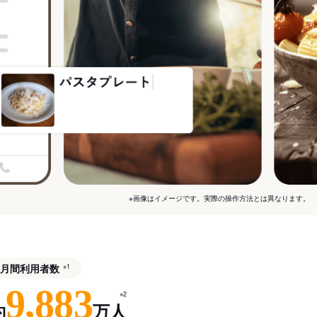
※画像はイメージです。実際の操作方法とは異なります。
月間利用者数
※1
9,883
※2
約
万人