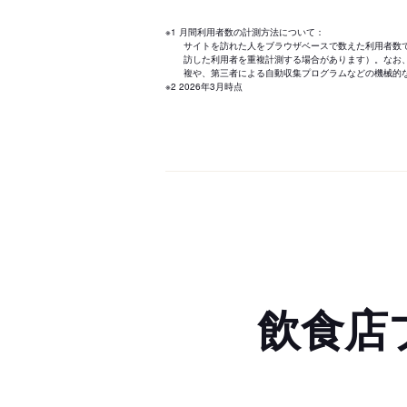
※1 月間利用者数の計測方法について：
サイトを訪れた人をブラウザベースで数えた利用者数
訪した利用者を重複計測する場合があります）。なお
複や、第三者による自動収集プログラムなどの機械的
※2 2026年3月時点
飲食店