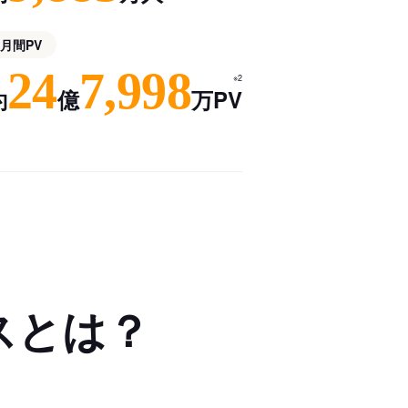
月間PV
24
7,998
※2
約
億
万PV
スとは？