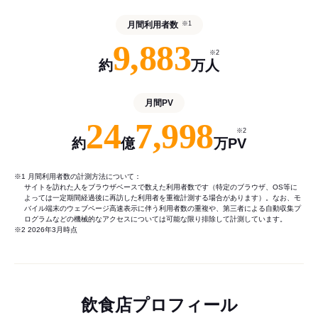
月間利用者数
※1
9,883
※2
約
万人
月間PV
24
7,998
※2
約
億
万PV
※1 月間利用者数の計測方法について：
サイトを訪れた人をブラウザベースで数えた利用者数です（特定のブラウザ、OS等に
よっては一定期間経過後に再訪した利用者を重複計測する場合があります）。なお、モ
バイル端末のウェブページ高速表示に伴う利用者数の重複や、第三者による自動収集プ
ログラムなどの機械的なアクセスについては可能な限り排除して計測しています。
※2 2026年3月時点
飲食店プロフィール