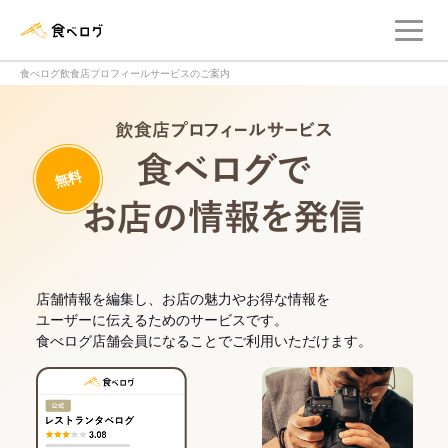
メ
食べログ店舗管理画面
食べログ飲食店プロフィールサービスのご案内
飲食店プロフィー
無料
食べログでお
店舗情報を編集し、お店の魅力やお得な情報を
ユーザーに伝えるためのサービスです。
食べログ店舗会員になることでご利用いただけます。