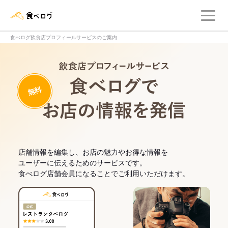
メ
食べログ店舗管理画面
食べログ飲食店プロフィールサービスのご案内
飲食店プロフィー
無料
食べログでお
店舗情報を編集し、お店の魅力やお得な情報を
ユーザーに伝えるためのサービスです。
食べログ店舗会員になることでご利用いただけます。