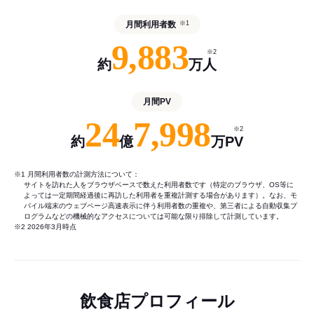
月間利用者数
※1
9,883
※2
約
万人
月間PV
24
7,998
※2
約
億
万PV
※1 月間利用者数の計測方法について：
サイトを訪れた人をブラウザベースで数えた利用者数です（特定のブラウザ、OS等に
よっては一定期間経過後に再訪した利用者を重複計測する場合があります）。なお、モ
バイル端末のウェブページ高速表示に伴う利用者数の重複や、第三者による自動収集プ
ログラムなどの機械的なアクセスについては可能な限り排除して計測しています。
※2 2026年3月時点
飲食店プロフィール