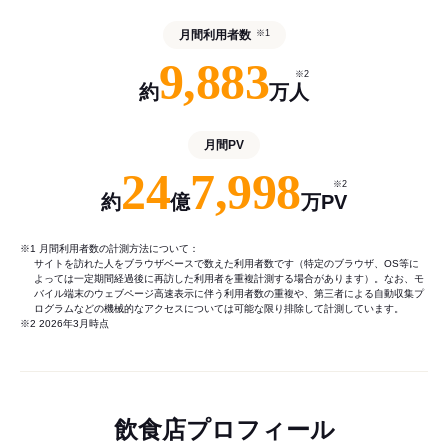
月間利用者数
※1
9,883
※2
約
万人
月間PV
24
7,998
※2
約
億
万PV
※1 月間利用者数の計測方法について：
サイトを訪れた人をブラウザベースで数えた利用者数です（特定のブラウザ、OS等に
よっては一定期間経過後に再訪した利用者を重複計測する場合があります）。なお、モ
バイル端末のウェブページ高速表示に伴う利用者数の重複や、第三者による自動収集プ
ログラムなどの機械的なアクセスについては可能な限り排除して計測しています。
※2 2026年3月時点
飲食店プロフィール