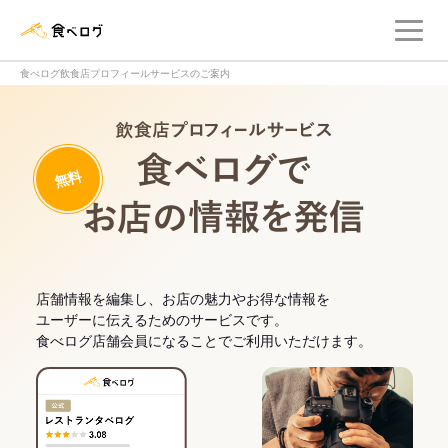
メ
食べログ店舗管理画面
食べログ飲食店プロフィールサービスのご案内
飲食店プロフィー
無料
食べログでお
店舗情報を編集し、お店の魅力やお得な情報を
ユーザーに伝えるためのサービスです。
食べログ店舗会員になることでご利用いただけます。