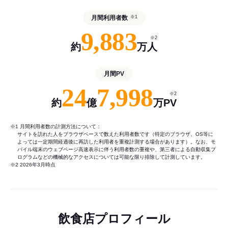
月間利用者数
※1
9,883
※2
約
万人
月間PV
24
7,998
※2
約
億
万PV
※1 月間利用者数の計測方法について：
サイトを訪れた人をブラウザベースで数えた利用者数です（特定のブラウザ、OS等に
よっては一定期間経過後に再訪した利用者を重複計測する場合があります）。なお、モ
バイル端末のウェブページ高速表示に伴う利用者数の重複や、第三者による自動収集プ
ログラムなどの機械的なアクセスについては可能な限り排除して計測しています。
※2 2026年3月時点
飲食店プロフィール