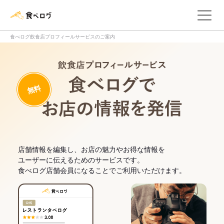
メ
食べログ店舗管理画面
食べログ飲食店プロフィールサービスのご案内
飲食店プロフィー
無料
食べログでお
店舗情報を編集し、お店の魅力やお得な情報を
ユーザーに伝えるためのサービスです。
食べログ店舗会員になることでご利用いただけます。