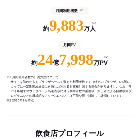
月間利用者数
※1
9,883
※2
約
万人
月間PV
24
7,998
※2
約
億
万PV
※1 月間利用者数の計測方法について：
サイトを訪れた人をブラウザベースで数えた利用者数です（特定のブラウザ、OS等に
よっては一定期間経過後に再訪した利用者を重複計測する場合があります）。なお、モ
バイル端末のウェブページ高速表示に伴う利用者数の重複や、第三者による自動収集プ
ログラムなどの機械的なアクセスについては可能な限り排除して計測しています。
※2 2026年3月時点
飲食店プロフィール