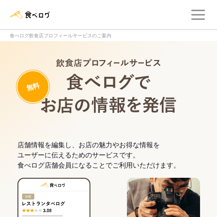
メ
食べログ店舗管理画面
食べログ飲食店プロフィールサービスのご案内
飲食店プロフィー
無料
食べログでお
店舗情報を編集し、お店の魅力やお得な情報を
ユーザーに伝えるためのサービスです。
食べログ店舗会員になることでご利用いただけます。