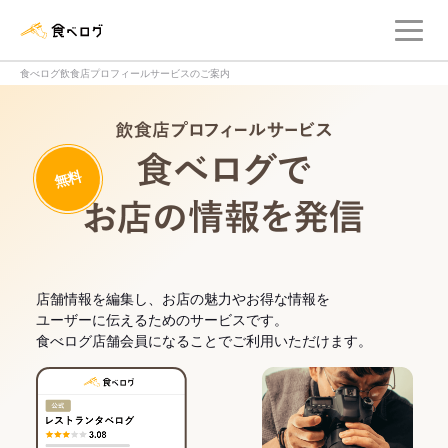
メ
食べログ店舗管理画面
食べログ飲食店プロフィールサービスのご案内
飲食店プロフィー
無料
食べログでお
店舗情報を編集し、お店の魅力やお得な情報を
ユーザーに伝えるためのサービスです。
食べログ店舗会員になることでご利用いただけます。