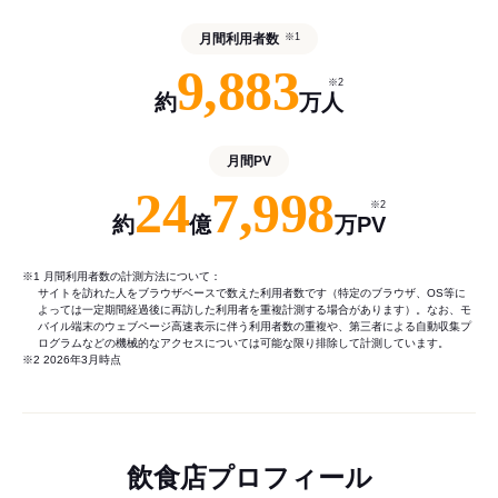
月間利用者数
※1
9,883
※2
約
万人
月間PV
24
7,998
※2
約
億
万PV
※1 月間利用者数の計測方法について：
サイトを訪れた人をブラウザベースで数えた利用者数です（特定のブラウザ、OS等に
よっては一定期間経過後に再訪した利用者を重複計測する場合があります）。なお、モ
バイル端末のウェブページ高速表示に伴う利用者数の重複や、第三者による自動収集プ
ログラムなどの機械的なアクセスについては可能な限り排除して計測しています。
※2 2026年3月時点
飲食店プロフィール